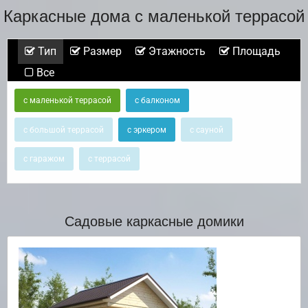
Каркасные дома с маленькой террасой
Тип
Размер
Этажность
Площадь
Все
с маленькой террасой
с балконом
с большой террасой
с эркером
с сауной
с гаражом
с террасой
Садовые каркасные домики