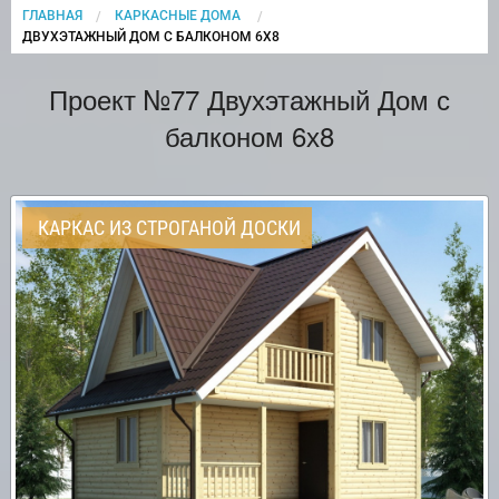
ГЛАВНАЯ
КАРКАСНЫЕ ДОМА
CURRENT:
ДВУХЭТАЖНЫЙ ДОМ С БАЛКОНОМ 6Х8
Проект №77 Двухэтажный Дом с
балконом 6х8
КАРКАС ИЗ СТРОГАНОЙ ДОСКИ