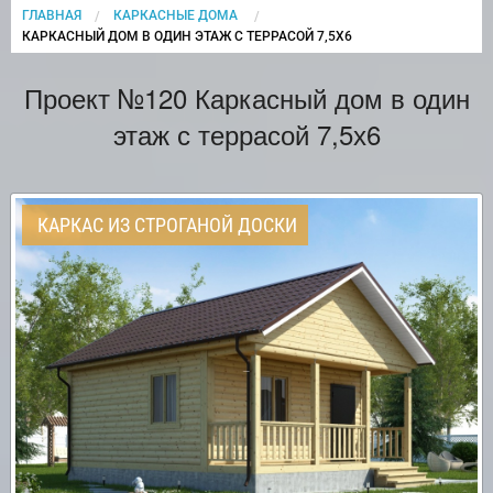
ГЛАВНАЯ
КАРКАСНЫЕ ДОМА
CURRENT:
КАРКАСНЫЙ ДОМ В ОДИН ЭТАЖ С ТЕРРАСОЙ 7,5Х6
Проект №120 Каркасный дом в один
этаж с террасой 7,5х6
КАРКАС ИЗ СТРОГАНОЙ ДОСКИ