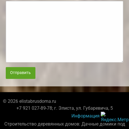
Отправить
© 2026 elistabrusdoma.ru
+7 921 027-89-78; г. Элиста, ул. Губаревича, 5
Информация
Строительство деревянных домов: Дачные домики под