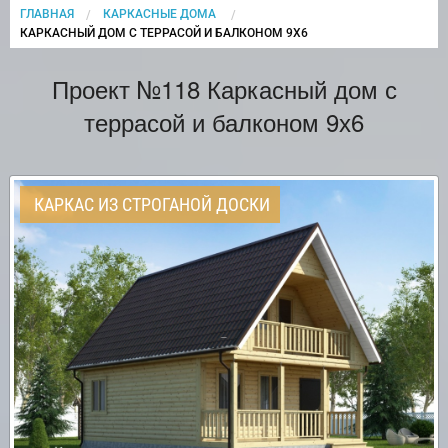
ГЛАВНАЯ
КАРКАСНЫЕ ДОМА
CURRENT:
КАРКАСНЫЙ ДОМ С ТЕРРАСОЙ И БАЛКОНОМ 9Х6
Проект №118 Каркасный дом с
террасой и балконом 9х6
КАРКАС ИЗ СТРОГАНОЙ ДОСКИ