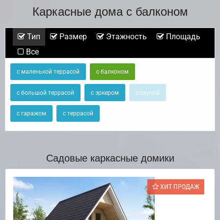
Каркасные дома с балконом
Тип
Размер
Этажность
Площадь
Все
с маленькой террасой
с балконом
с большой террасой
с эркером
с сауной
с гаражом
с террасой
Садовые каркасные домики
ХИТ ПРОДАЖ