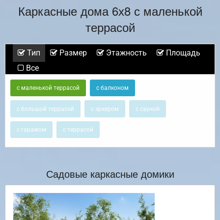
Каркасные дома 6х8 с маленькой
террасой
Тип
Размер
Этажность
Площадь
Все
с маленькой террасой
с балконом
с большой террасой
с эркером
с сауной
с гаражом
с террасой
Садовые каркасные домики