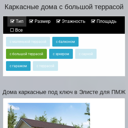
Каркасные дома с большой террасой
Тип
Размер
Этажность
Площадь
Все
с маленькой террасой
с балконом
с большой террасой
с эркером
с сауной
с гаражом
с террасой
Дома каркасные под ключ в Элисте для ПМЖ