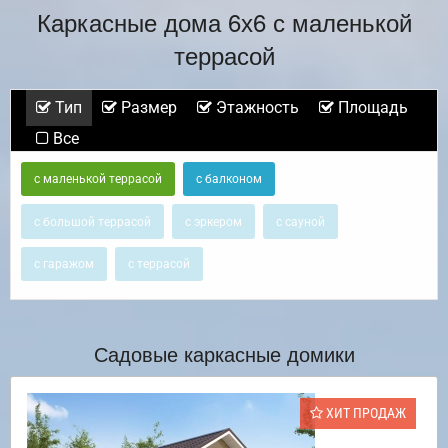
Каркасные дома 6х6 с маленькой
террасой
Тип
Размер
Этажность
Площадь
Все
с маленькой террасой
с балконом
с большой террасой
с эркером
с сауной
с гаражом
с террасой
Садовые каркасные домики
ХИТ ПРОДАЖ