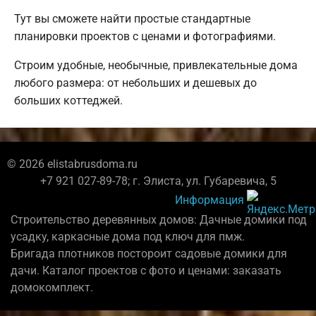
Тут вы сможете найти простые стандартные
планировки проектов с ценами и фотографиями.
Строим удобные, необычные, привлекательные дома
любого размера: от небольших и дешевых до
больших коттеджей.
© 2026 elistabrusdoma.ru
+7 921 027-89-78; г. Элиста, ул. Губаревича, 5
Информация
Строительство деревянных домов: Дачные домики под
усадку, каркасные дома под ключ для пмж.
Бригада плотников постороит садовые домики для
дачи. Каталог проектов с фото и ценами: заказать
домокомплект.