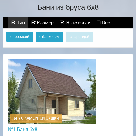
Бани из бруса 6х8
Тип
Размер
Этажность
Все
с террасой
с балконом
с верандой
БРУС КАМЕРНОЙ СУШКИ
№1 Баня 6х8