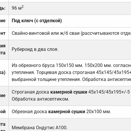
2
дь:
96 м
ние
Под ключ (с отделкой)
нт
Свайно-винтовой или ж/б сваи (рассчитываются отде
ция
Рубероид в два слоя.
та
Из обрезного бруса 150х150 мм. 150х200 мм. соглас
ка)
утепления. Торцевая доска строганая 45х145/45х195+
выбранной толщине утепления. Обработка антисепти
Строганая доска
камерной сушки
45х145/45х195+/-5
тие
Обработка антисептиком.
вой
Обрезная доска
камерной сушки
20х100 мм.
ита
Мембрана Ондутис А100.