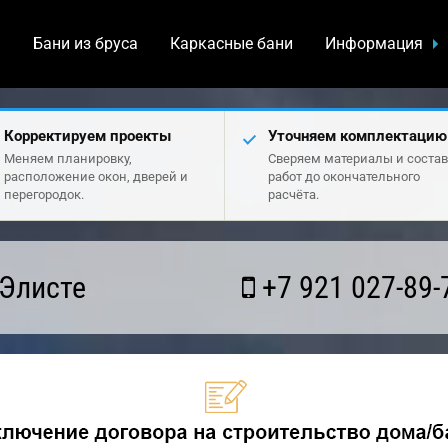
а
Бани из бруса
Каркасные бани
Информация
Корректируем проекты
Уточняем комплектацию
Меняем планировку,
Сверяем материалы и состав
расположение окон, дверей и
работ до окончательного
перегородок.
расчёта.
 Элисте
+7 921 027-89-