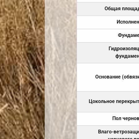
Общая площа
Исполне
Фундаме
Гидроизоля
фундамен
Основание (обвяз
Цокольное перекры
Пол черно
Влаго-ветрозащ