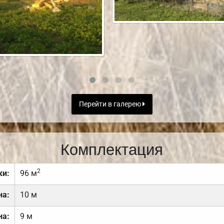
Перейти в галерею
Комплектация
2
ки:
96 м
на:
10 м
на:
9 м