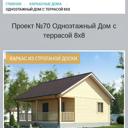
ГЛАВНАЯ
КАРКАСНЫЕ ДОМА
CURRENT:
ОДНОЭТАЖНЫЙ ДОМ С ТЕРРАСОЙ 8Х8
Проект №70 Одноэтажный Дом с
террасой 8х8
КАРКАС ИЗ СТРОГАНОЙ ДОСКИ