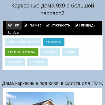
Каркасные дома 9х9 с большой
террасой
Тип
Размер
Этажность
Площадь
Все
с маленькой террасой
с балконом
с большой террасой
с эркером
с сауной
с гаражом
с террасой
Дома каркасные под ключ в Элисте для ПМЖ