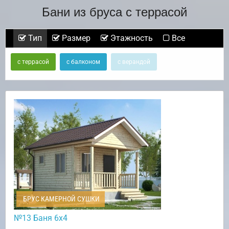
Бани из бруса с террасой
Тип
Размер
Этажность
Все
с террасой
с балконом
с верандой
БРУС КАМЕРНОЙ СУШКИ
№13 Баня 6х4