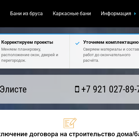
а
Бани из бруса
Каркасные бани
Информация
Корректируем проекты
Уточняем комплектацию
Меняем планировку,
Сверяем материалы и состав
расположение окон, дверей и
работ до окончательного
перегородок.
расчёта.
 Элисте
+7 921 027-89-