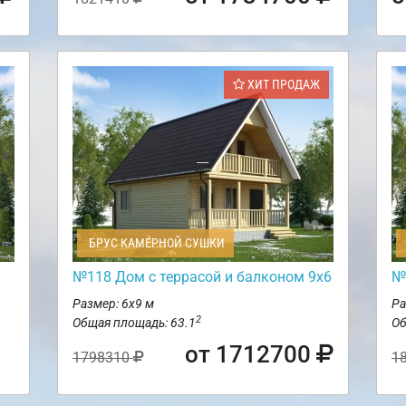
ХИТ ПРОДАЖ
БРУС КАМЕРНОЙ СУШКИ
№118 Дом с террасой и балконом 9х6
№
Размер: 6х9 м
Ра
2
Общая площадь: 63.1
Об
от 1712700
1798310
1