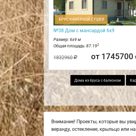
БРУС КАМЕРНОЙ СУШКИ
№38 Дом с мансардой 6х9
Размер: 6х9 м
2
Общая площадь: 87.19
от 1745700
1832960
Дома из бруса с балконом
Кар
Внимание! Проекты, которые вы увид
веранду, остекление, крыльцо или на