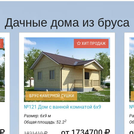
Дачные дома из бруса
Ж
ХИТ ПРОДАЖ
БРУС КАМЕРНОЙ СУШКИ
№121 Дом с ванной комнатой 6х9
№
Размер: 6х9 м
Ра
2
Общая площадь: 52.2
Об
от 1734700
о
1821410