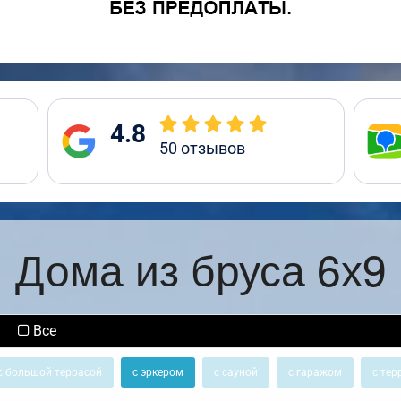
4.8
50
отзывов
Дома из бруса 6х9
Все
с большой террасой
с эркером
с сауной
с гаражом
с тер