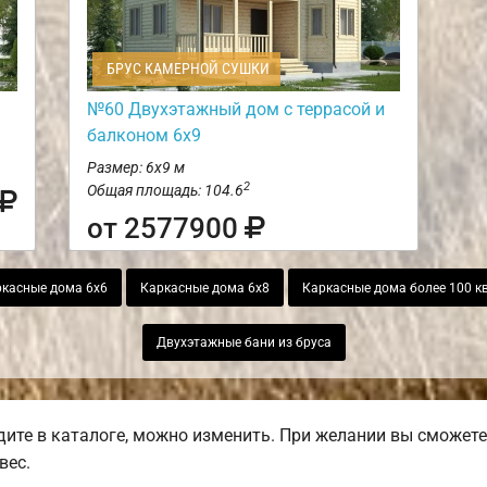
БРУС КАМЕРНОЙ СУШКИ
№60 Двухэтажный дом с террасой и
балконом 6х9
Размер: 6х9 м
2
Общая площадь: 104.6
от 2577900
касные дома 6х6
Каркасные дома 6х8
Каркасные дома более 100 кв
Двухэтажные бани из бруса
ите в каталоге, можно изменить. При желании вы сможете 
вес.