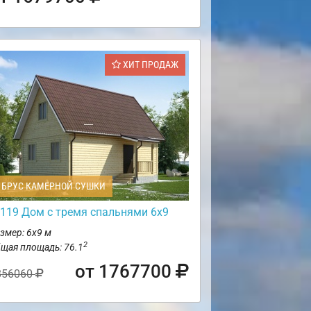
ХИТ ПРОДАЖ
БРУС КАМЕРНОЙ СУШКИ
119 Дом с тремя спальнями 6х9
змер: 6х9 м
2
щая площадь: 76.1
от 1767700
856060