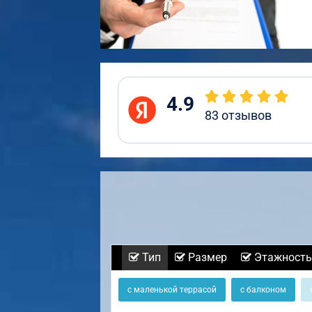
4.9
83
отзывов
Тип
Размер
Этажность
с маленькой террасой
с балконом