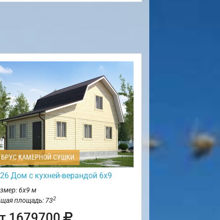
БРУС КАМЕРНОЙ СУШКИ
26 Дом с кухней-верандой 6х9
змер: 6х9 м
2
щая площадь: 73
т 1679700