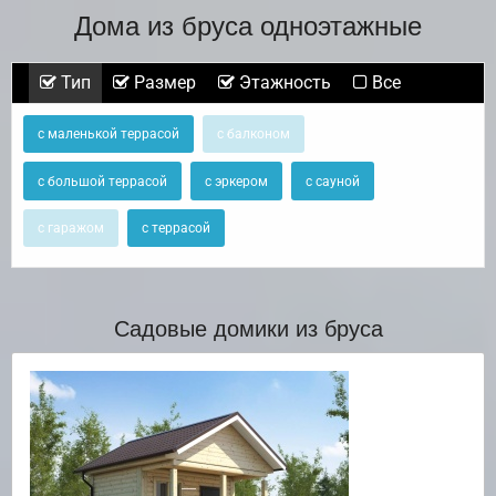
Дома из бруса одноэтажные
Тип
Размер
Этажность
Все
с маленькой террасой
с балконом
с большой террасой
с эркером
с сауной
с гаражом
с террасой
Садовые домики из бруса