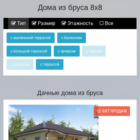
Дома из бруса 8х8
Тип
Размер
Этажность
Все
с маленькой террасой
с балконом
с большой террасой
с эркером
с сауной
с гаражом
с террасой
Дачные дома из бруса
ХИТ ПРОДАЖ