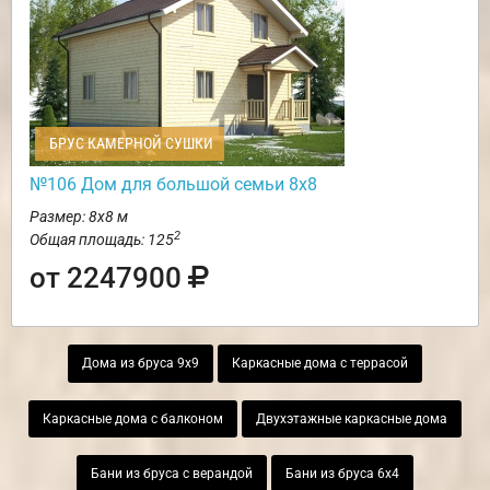
БРУС КАМЕРНОЙ СУШКИ
№106 Дом для большой семьи 8х8
Размер: 8х8 м
2
Общая площадь: 125
от 2247900
Дома из бруса 9х9
Каркасные дома с террасой
Каркасные дома с балконом
Двухэтажные каркасные дома
Бани из бруса с верандой
Бани из бруса 6х4