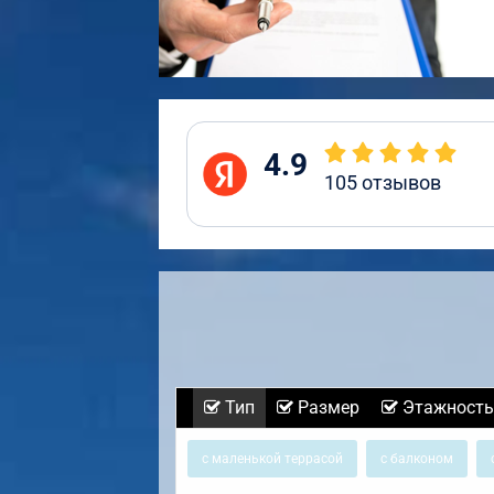
4.9
105
отзывов
Тип
Размер
Этажность
с маленькой террасой
с балконом