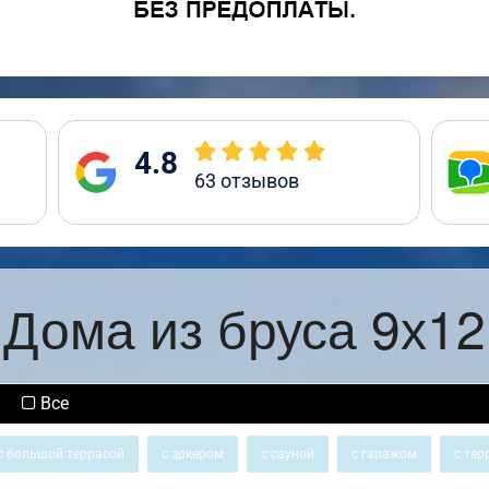
4.8
63
отзывов
Дома из бруса 9х12
Все
с большой террасой
с эркером
с сауной
с гаражом
с тер