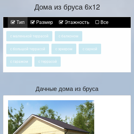
Дома из бруса 6х12
Тип
Размер
Этажность
Все
с маленькой террасой
с балконом
с большой террасой
с эркером
с сауной
с гаражом
с террасой
Дачные дома из бруса