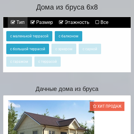
Дома из бруса 6х8
Тип
Размер
Этажность
Все
с маленькой террасой
с балконом
с большой террасой
с эркером
с сауной
с гаражом
с террасой
Дачные дома из бруса
ХИТ ПРОДАЖ