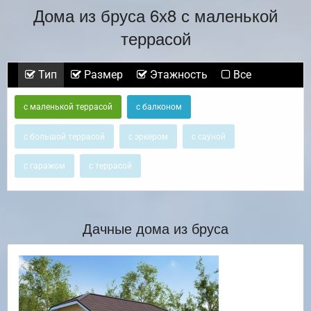
Дома из бруса 6х8 с маленькой
террасой
Тип
Размер
Этажность
Все
с маленькой террасой
с балконом
с большой террасой
с эркером
с сауной
с гаражом
с террасой
Дачные дома из бруса