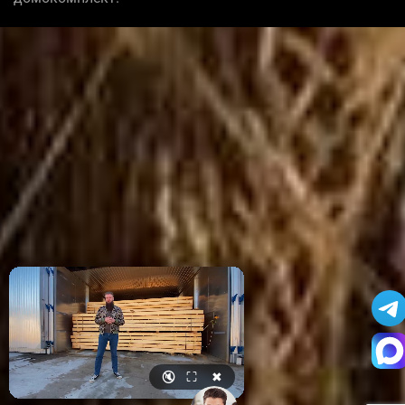
🔇
⛶
✖