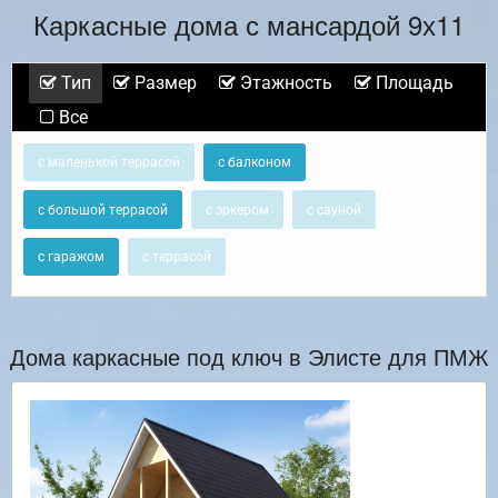
Каркасные дома с мансардой 9х11
Тип
Размер
Этажность
Площадь
Все
с маленькой террасой
с балконом
с большой террасой
с эркером
с сауной
с гаражом
с террасой
Дома каркасные под ключ в Элисте для ПМЖ