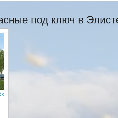
асные под ключ в Элис
 с