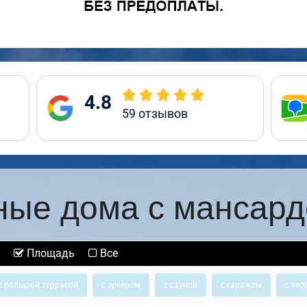
4.8
59
отзывов
ные дома с мансард
Площадь
Все
с большой террасой
с эркером
с сауной
с гаражом
с тер