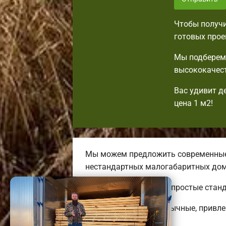
Чтобы получи
готовых прое
Мы подберем 
высококачест
Вас удивит д
цена 1 м2!
Мы можем предложить современные 
нестандартных малогабаритных дом
Тут вы сможете найти простые стан
Строим удобные, необычные, привле