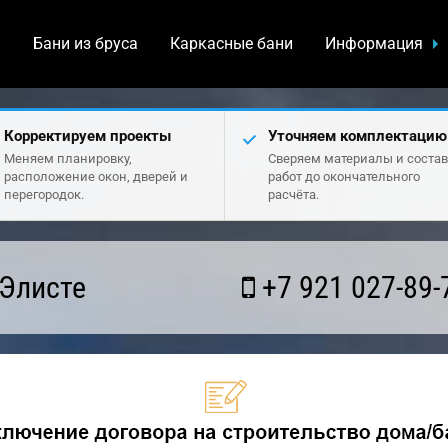
а
Бани из бруса
Каркасные бани
Информация
Корректируем проекты
Уточняем комплектацию
Меняем планировку,
Сверяем материалы и состав
расположение окон, дверей и
работ до окончательного
перегородок.
расчёта.
 Элисте
+7 921 027-89-