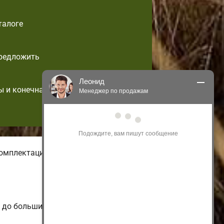
талоге
предложить
Леонид
ы и конечная
Менеджер по продажам
Здравствуйте! Я могу 
проконсультировать Вас по нашим 
акциям и проектам.
Только что
омплектации частных
 до больших коттеджей.