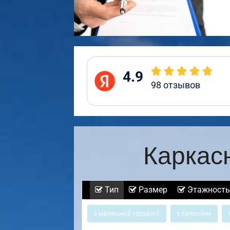
4.9
98
отзывов
Каркас
Тип
Размер
Этажность
с маленькой террасой
с балконом