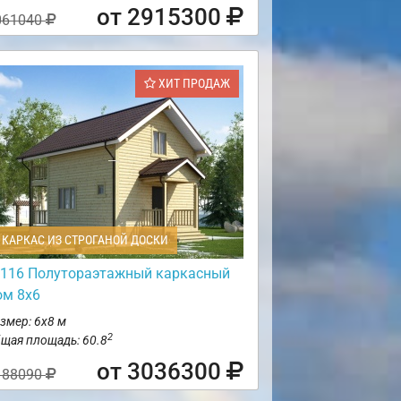
от 2915300
061040
ХИТ ПРОДАЖ
КАРКАС ИЗ СТРОГАНОЙ ДОСКИ
116 Полутораэтажный каркасный
ом 8х6
змер: 6х8 м
2
щая площадь: 60.8
от 3036300
188090