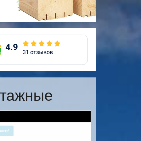
4.9
31
отзывов
этажные
расой