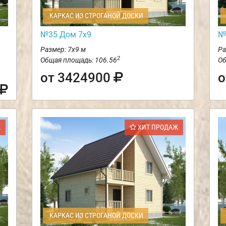
КАРКАС ИЗ СТРОГАНОЙ ДОСКИ
№35 Дом 7х9
№
Размер: 7х9 м
Ра
2
Общая площадь: 106.56
Об
от 3424900
о
Ж
ХИТ ПРОДАЖ
КАРКАС ИЗ СТРОГАНОЙ ДОСКИ