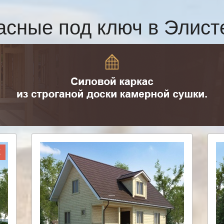
асные под ключ в Элис
Ж