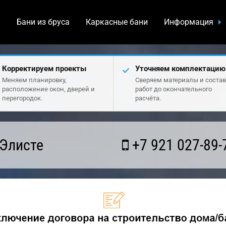
а
Бани из бруса
Каркасные бани
Информация
Корректируем проекты
Уточняем комплектацию
Меняем планировку,
Сверяем материалы и состав
расположение окон, дверей и
работ до окончательного
перегородок.
расчёта.
 Элисте
+7 921 027-89-