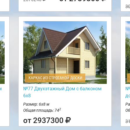
3
КАРКАС ИЗ СТРОГАНОЙ ДОСКИ
м
№77 Двухэтажный Дом с балконом
№
6х8
д
Размер: 6х8 м
Ра
2
Общая площадь: 74
Об
от 2937300
3