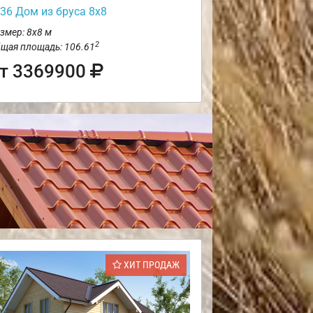
36 Дом из бруса 8х8
змер: 8х8 м
2
щая площадь: 106.61
т 3369900
ХИТ ПРОДАЖ