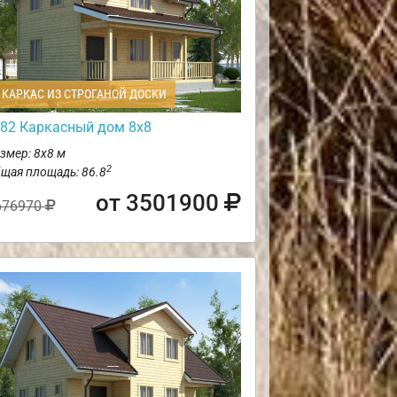
КАРКАС ИЗ СТРОГАНОЙ ДОСКИ
82 Каркасный дом 8х8
змер: 8х8 м
2
щая площадь: 86.8
от 3501900
676970