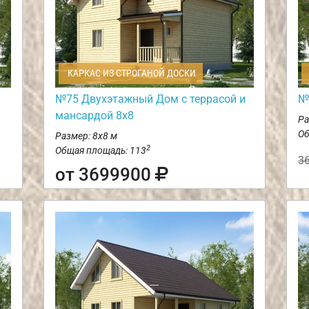
КАРКАС ИЗ СТРОГАНОЙ ДОСКИ
№75 Двухэтажный Дом с террасой и
№
мансардой 8х8
Ра
Об
Размер: 8х8 м
2
Общая площадь: 113
3
от 3699900