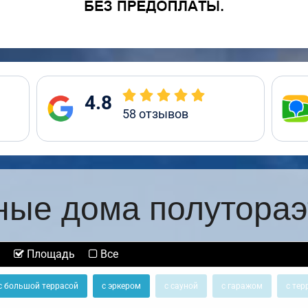
4.8
58
отзывов
ные дома полутора
Площадь
Все
с большой террасой
с эркером
с сауной
с гаражом
с тер