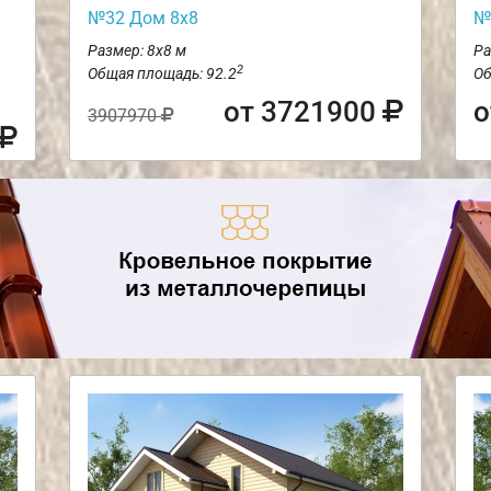
№32 Дом 8х8
№
Размер: 8х8 м
Ра
2
Общая площадь: 92.2
Об
от 3721900
о
3907970