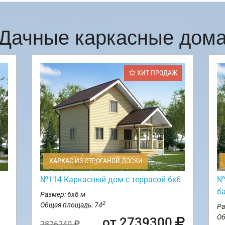
Дачные каркасные дом
ХИТ ПРОДАЖ
КАРКАС ИЗ СТРОГАНОЙ ДОСКИ
№114 Каркасный дом с террасой 6х6
№
б
Размер: 6х6 м
2
Общая площадь: 74
Ра
Об
от 2739300
2876240