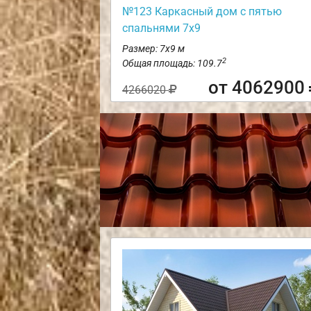
№123 Каркасный дом с пятью
спальнями 7х9
Размер: 7х9 м
2
Общая площадь: 109.7
от 4062900
4266020