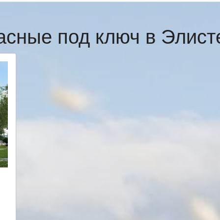
асные под ключ в Элис