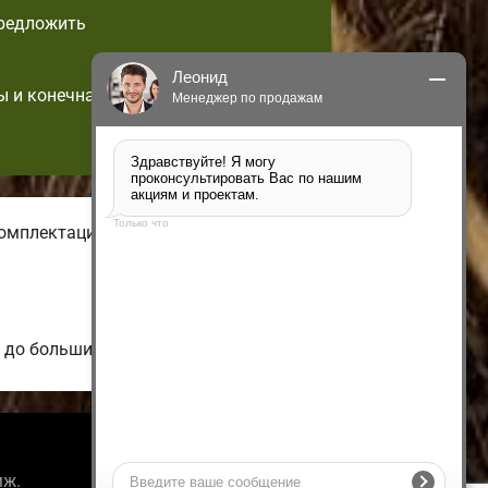
предложить
Леонид
ы и конечная
Менеджер по продажам
Здравствуйте! Я могу 
проконсультировать Вас по нашим 
акциям и проектам.
Только что
омплектации частных
 до больших коттеджей.
Информация
мж.