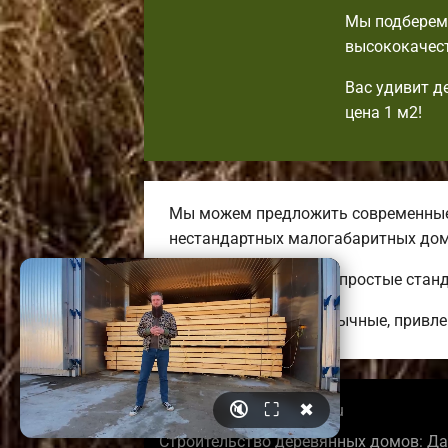
Мы подберем 
высококачест
Вас удивит д
цена 1 м2!
Мы можем предложить современные 
нестандартных малогабаритных дом
Тут вы сможете найти простые стан
Строим удобные, необычные, привле
🔇
⛶
✖
© 2026 elistabrusdoma.ru
Строительство деревянных домов: Да