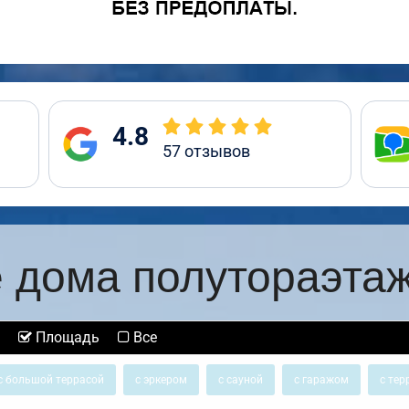
4.8
57
отзывов
 дома полутораэта
Площадь
Все
с большой террасой
с эркером
с сауной
с гаражом
с тер