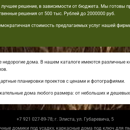
лучшее решение, в зависимости от бюджета. Мы готовы 
венные решения от 500 тыс. Рублей до 2000000 руб.
емократичная стоимость предлагаемых услуг нашей фирм
недорогие дома. В нашем каталоге имеются различные к
ов.
дартные планировки проектов с ценами и фотографиями.
кательные дома любого размера: от небольших и дешевых
+7 921 027-89-78; г. Элиста, ул. Губаревича, 5
чные домики под усадку, каркасные дома под ключ для п