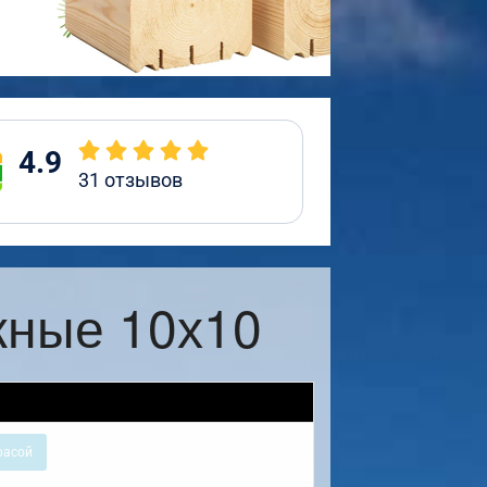
4.9
31
отзывов
жные 10х10
расой