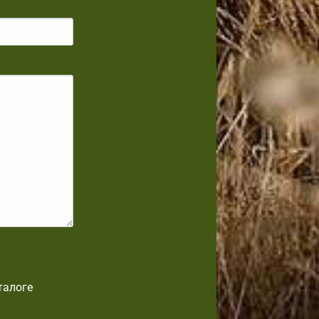
талоге