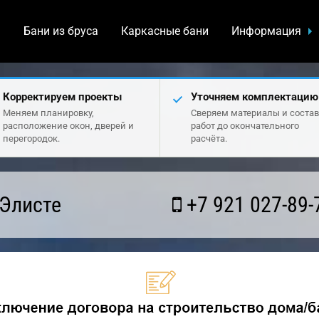
а
Бани из бруса
Каркасные бани
Информация
Корректируем проекты
Уточняем комплектацию
Меняем планировку,
Сверяем материалы и состав
расположение окон, дверей и
работ до окончательного
перегородок.
расчёта.
 Элисте
+7 921 027-89-