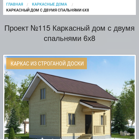
ГЛАВНАЯ
КАРКАСНЫЕ ДОМА
CURRENT:
КАРКАСНЫЙ ДОМ С ДВУМЯ СПАЛЬНЯМИ 6Х8
Проект №115 Каркасный дом с двумя
спальнями 6х8
КАРКАС ИЗ СТРОГАНОЙ ДОСКИ