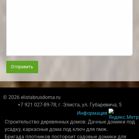
Отправить
© 2026 elistabrusdoma.ru
+7 921 027-89-78; г. Элиста, ул. Губаревича, 5
Информация
Строительство деревянных домов: Дачные домики под
усадку, каркасные дома под ключ для пмж.
Бригада плотников постороит садовые домики для