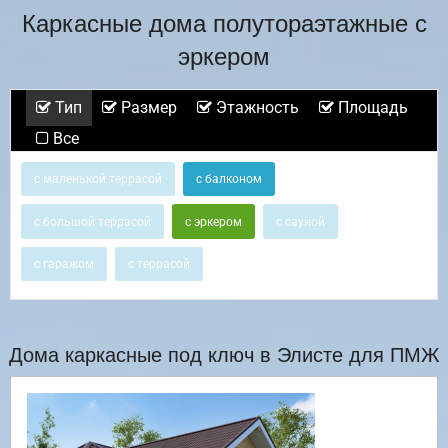
Каркасные дома полутораэтажные с
эркером
Тип
Размер
Этажность
Площадь
Все
с маленькой террасой
с балконом
с большой террасой
с эркером
с сауной
с гаражом
с террасой
Дома каркасные под ключ в Элисте для ПМЖ