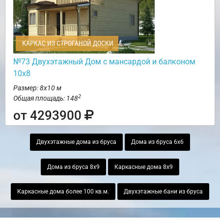
КАРКАС ИЗ СТРОГАНОЙ ДОСКИ
№73 Двухэтажный Дом с мансардой и балконом
10х8
Размер: 8х10 м
2
Общая площадь: 148
от 4293900
Двухэтажные дома из бруса
Дома из бруса 6х6
Дома из бруса 8х9
Каркасные дома 8х9
Каркасные дома более 100 кв.м.
Двухэтажные бани из бруса