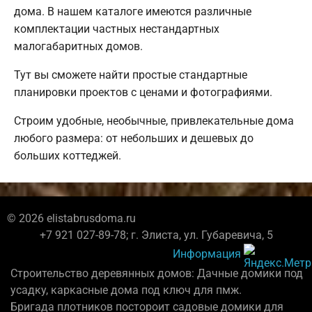
дома. В нашем каталоге имеются различные
комплектации частных нестандартных
малогабаритных домов.
Тут вы сможете найти простые стандартные
планировки проектов с ценами и фотографиями.
Строим удобные, необычные, привлекательные дома
любого размера: от небольших и дешевых до
больших коттеджей.
© 2026 elistabrusdoma.ru
+7 921 027-89-78; г. Элиста, ул. Губаревича, 5
Информация
Строительство деревянных домов: Дачные домики под
усадку, каркасные дома под ключ для пмж.
Бригада плотников постороит садовые домики для