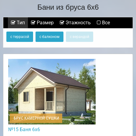
Бани из бруса 6х6
Тип
Размер
Этажность
Все
с террасой
с балконом
с верандой
БРУС КАМЕРНОЙ СУШКИ
№15 Баня 6х6