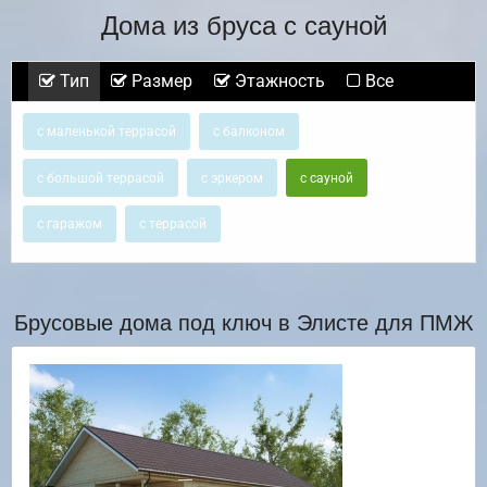
Дома из бруса с сауной
Тип
Размер
Этажность
Все
с маленькой террасой
с балконом
с большой террасой
с эркером
с сауной
с гаражом
с террасой
Брусовые дома под ключ в Элисте для ПМЖ