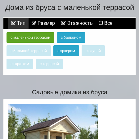
Дома из бруса с маленькой террасой
Тип
Размер
Этажность
Все
с маленькой террасой
с балконом
с большой террасой
с эркером
с сауной
с гаражом
с террасой
Садовые домики из бруса