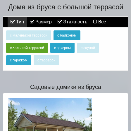
Дома из бруса с большой террасой
Тип
Размер
Этажность
Все
с маленькой террасой
с балконом
с большой террасой
с эркером
с сауной
с гаражом
с террасой
Садовые домики из бруса