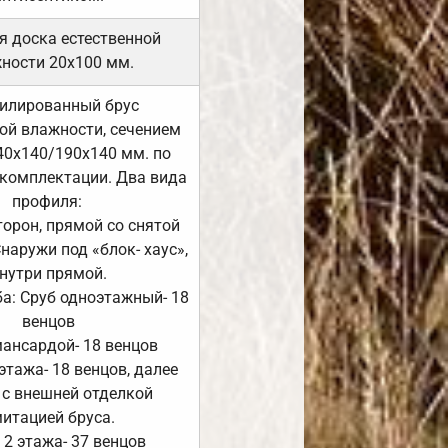
я доска естественной
ности 20х100 мм.
илированный брус
ой влажности, сечением
40х140/190х140 мм. по
комплектации. Два вида
профиля:
сторон, прямой со снятой
Снаружи под «блок- хаус»,
нутри прямой.
а: Сруб одноэтажный- 18
венцов
мансардой- 18 венцов
 этажа- 18 венцов, далее
 с внешней отделкой
итацией бруса.
 2 этажа- 37 венцов