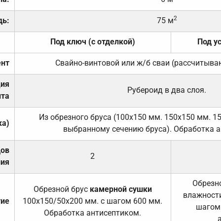
2
дь:
75 м
Под ключ (с отделкой)
Под у
нт
Свайно-винтовой или ж/б сваи (рассчитыва
ция
Рубероид в два слоя.
та
Из обрезного бруса (100х150 мм. 150х150 мм. 1
ка)
выбранному сечению бруса). Обработка а
дов
2
ния
Обрезно
Обрезной брус
камерной сушки
влажности
тие
100х150/50х200 мм. с шагом 600 мм.
шагом
Обработка антисептиком.