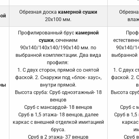
Обрезная доска
камерной сушки
Обрезна
вой
20х100 мм.
влаж
Профилированный брус
камерной
Проф
сушки
, сечением
естественн
90х140/140х140/190х140 мм. по
90х140/1
выбранной комплектации. Два вида
выбранной 
профиля:
1. С двух сторон, прямой со снятой
1. С двух 
фаской. 2. Снаружи под «блок- хаус»,
фаской. 2. 
ены
внутри прямой.
в
Высота сруба: Сруб одноэтажный- 18
Высота сруб
венцов
Сруб с мансардой- 18 венцов
Сруб с 
Сруб в 1,5 этажа- 18 венцов, далее
Сруб в 1,5
каркас с внешней отделкой имитацией
каркас
бруса.
им
Сруб в 2 этажа- 37 венцов
Сруб в