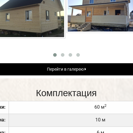
Перейти в галерею
Комплектация
2
ки:
60 м
на:
10 м
на:
6 м