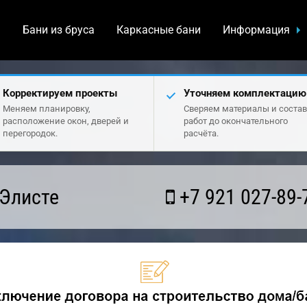
а
Бани из бруса
Каркасные бани
Информация
Корректируем проекты
Уточняем комплектацию
Меняем планировку,
Сверяем материалы и состав
расположение окон, дверей и
работ до окончательного
перегородок.
расчёта.
 Элисте
+7 921 027-89-