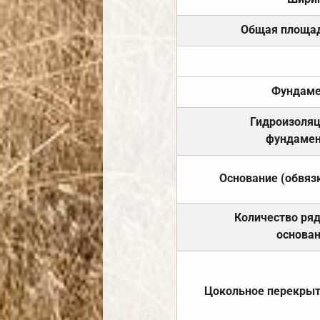
Общая площа
Фундаме
Гидроизоля
фундамен
Основание (обвяз
Количество ря
основа
Цокольное перекры