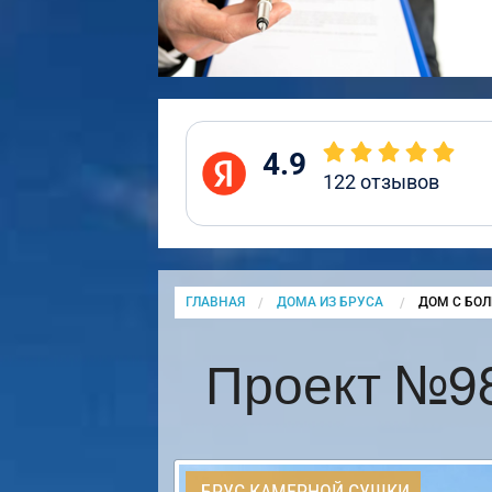
4.9
122
отзывов
ГЛАВНАЯ
ДОМА ИЗ БРУСА
CURRENT:
ДОМ С БОЛ
Проект №98
БРУС КАМЕРНОЙ СУШКИ