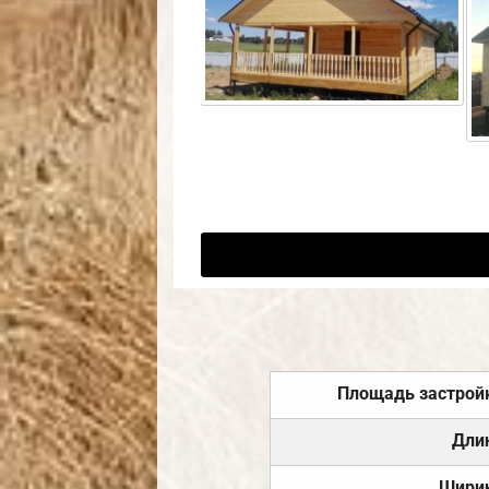
Площадь застрой
Дли
Шири