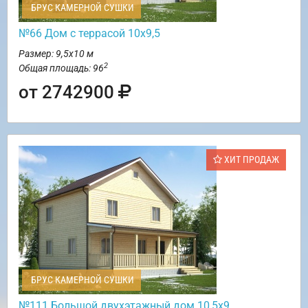
БРУС КАМЕРНОЙ СУШКИ
№66 Дом с террасой 10х9,5
Размер: 9,5х10 м
2
Общая площадь: 96
от 2742900
ХИТ ПРОДАЖ
БРУС КАМЕРНОЙ СУШКИ
№111 Большой двухэтажный дом 10,5х9