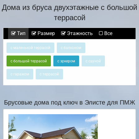
Дома из бруса двухэтажные с большой
террасой
Тип
Размер
Этажность
Все
с маленькой террасой
с балконом
с большой террасой
с эркером
с сауной
с гаражом
с террасой
Брусовые дома под ключ в Элисте для ПМЖ