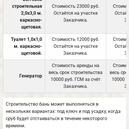
строительная
Стоимость 23000 руб.
Стоимо
2,0х3,0 м.
Остаётся на участке
Остаёт
каркасно-
Заказчика.
З
щитовая.
Туалет 1,0х1,0
Стоимость 12000 руб.
Стоимо
м. каркасно-
Остаётся на участке
Остаёт
щитовой.
Заказчика.
З
Стоимость аренды на
Стоимо
весь срок строительства
весь сро
Генератор
10000 руб. ГСМ за счёт
10000 р
Заказчика.
З
Строительство бань может выполняться в
нескольких вариантах: под ключ и под усадку, когда
сруб будет отстаиваться в течение некоторого
времени.