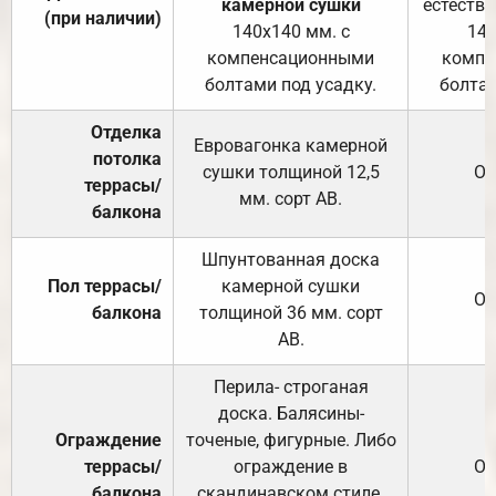
камерной сушки
естеств
(при наличии)
140х140 мм. с
140
компенсационными
компе
болтами под усадку.
болтам
Отделка
Евровагонка камерной
потолка
сушки толщиной 12,5
От
террасы/
мм. сорт АВ.
балкона
Шпунтованная доска
Пол террасы/
камерной сушки
От
балкона
толщиной 36 мм. сорт
АВ.
Перила- строганая
доска. Балясины-
Ограждение
точеные, фигурные. Либо
террасы/
ограждение в
От
балкона
скандинавском стиле.