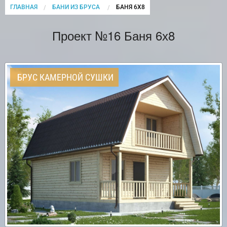
ГЛАВНАЯ
БАНИ ИЗ БРУСА
CURRENT:
БАНЯ 6Х8
Проект №16 Баня 6х8
БРУС КАМЕРНОЙ СУШКИ