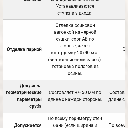
Устанавливаются
ступени у входа.
Отделка осиновой
вагонкой камерной
сушки, сорт АВ по
фольге, через
Отделка парной
От
контррейку 20х40 мм.
(вентиляционный зазор).
Установка пологов из
осины.
Допуск на
геометрические
Составляет +/- 50 мм по
Составля
параметры
длине с каждой стороны.
длине с 
сруба
По всему периметру стен
Допускается
бани (если ширина и
По всему