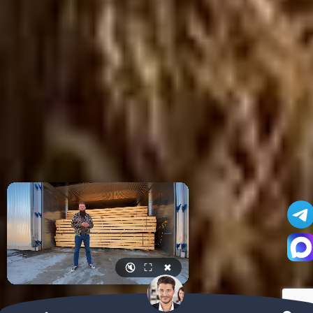
🔇
⛶
✖