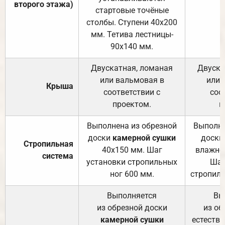
второго этажа)
стартовые точёные
столбы. Ступени 40х200
мм. Тетива лестницы-
90х140 мм.
Двускатная, ломаная
Двуска
или вальмовая в
или 
Крыша
соответствии с
соо
проектом.
п
Выполнена из обрезной
Выполне
доски
камерной сушки
доски
Стропильная
40х150 мм. Шаг
влажно
система
установки стропильных
Шаг
ног 600 мм.
стропиль
Выполняется
Вы
из обрезной доски
из об
камерной сушки
естеств