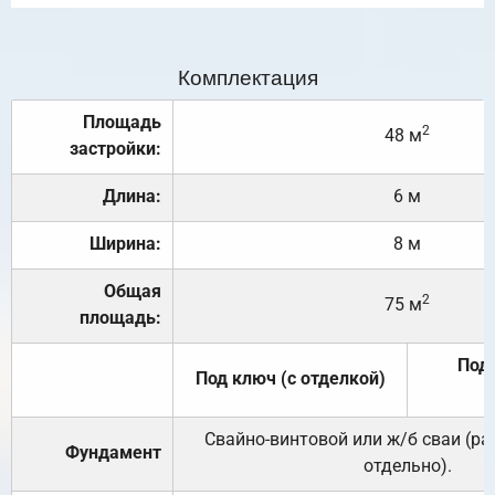
Комплектация
Площадь
2
48 м
застройки:
Длина:
6 м
Ширина:
8 м
Общая
2
75 м
площадь:
Под 
Под ключ (с отделкой)
Свайно-винтовой или ж/б сваи (р
Фундамент
отдельно).