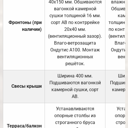
40х150 мм. Обшиваются
влажно
вагонкой камерной
Обшива
сушки толщиной 16 мм.
каме
Фронтоны (при
сорт АВ по контррейке
толщиной
наличии)
20х40 мм.
по контр
(вентиляционный зазор).
(вентиля
Влаго-ветрозащита
Влаго
Ондутис А100. Монтаж
Ондути
вентиляционных
вент
решёток.
Ширина 400 мм.
Шир
Подшиваются вагонкой
Подшива
Свесы крыши
камерной сушки, сорт
камерн
АВ.
Устанавливаются
Уста
опорные столбы из
опорн
строганного бруса
строг
Терраса/балкон