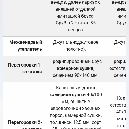
венцов, далее каркас с
венцов,
внешней отделкой
внеш
имитацией бруса.
имит
Сруб в 2 этажа- 35
Сруб 
венцов
Межвенцовый
Джут (льноджутовое
Джут 
утеплитель
полотно).
п
Профилированный брус
Профили
Перегородки 1-
камерной сушки
,
естестве
го этажа
сечением 90х140 мм.
сечени
Каркасные: доска
камерной сушки
40х100
Карк
мм, обшитые
естеств
евровагонкой хвойных
40х10
пород, камерной сушки,
манса
Перегородки 2-
толщиной 12,5 мм. сорт
этажа