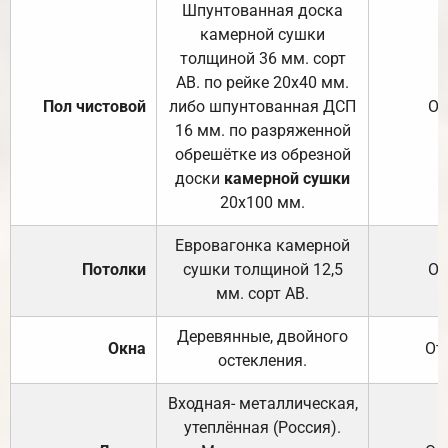
Шпунтованная доска
камерной сушки
толщиной 36 мм. сорт
АВ. по рейке 20х40 мм.
Пол чистовой
либо шпунтованная ДСП
От
16 мм. по разряженной
обрешётке из обрезной
доски
камерной сушки
20х100 мм.
Евровагонка камерной
Потолки
сушки толщиной 12,5
От
мм. сорт АВ.
Деревянные, двойного
Окна
От
остекления.
Входная- металлическая,
утеплённая (Россия).