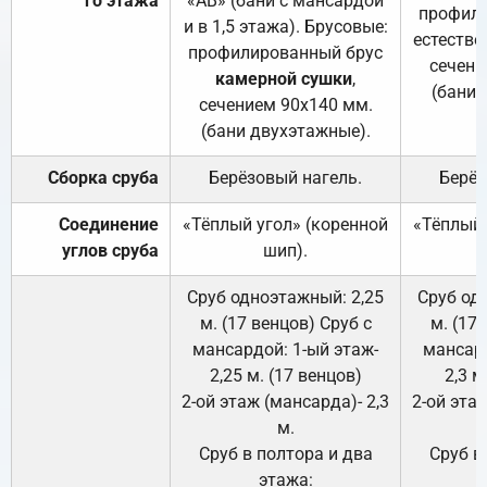
го этажа
«АВ» (бани с мансардой
профили
и в 1,5 этажа). Брусовые:
естестве
профилированный брус
сечени
камерной сушки
,
(бани 
сечением 90х140 мм.
(бани двухэтажные).
Сборка сруба
Берёзовый нагель.
Берёз
Соединение
«Тёплый угол» (коренной
«Тёплый 
углов сруба
шип).
Сруб одноэтажный: 2,25
Сруб од
м. (17 венцов) Сруб с
м. (17
мансардой: 1-ый этаж-
мансард
2,25 м. (17 венцов)
2,3 м
2-ой этаж (мансарда)- 2,3
2-ой этаж
м.
Сруб в полтора и два
Сруб в
этажа: