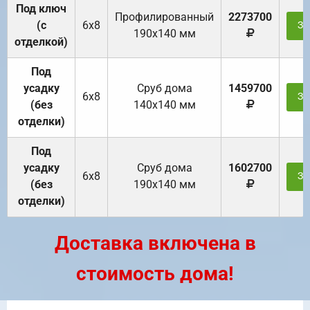
Под ключ
Профилированный
2273700
(с
6х8
За
190х140 мм
отделкой)
Под
усадку
Cруб дома
1459700
6х8
За
(без
140х140 мм
отделки)
Под
усадку
Cруб дома
1602700
6х8
За
(без
190х140 мм
отделки)
Доставка включена в
стоимость дома!