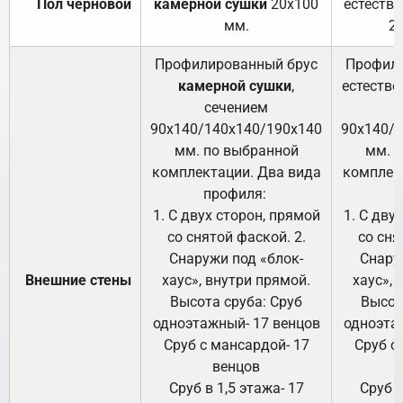
Пол черновой
камерной сушки
20х100
естеств
мм.
2
Профилированный брус
Профили
камерной сушки
,
естестве
сечением
с
90х140/140х140/190х140
90х140/
мм. по выбранной
мм. 
комплектации. Два вида
комплек
профиля:
п
1. С двух сторон, прямой
1. С дву
со снятой фаской. 2.
со сня
Снаружи под «блок-
Снару
Внешние стены
хаус», внутри прямой.
хаус», 
Высота сруба: Сруб
Высот
одноэтажный- 17 венцов
одноэта
Сруб с мансардой- 17
Сруб с
венцов
Сруб в 1,5 этажа- 17
Сруб в