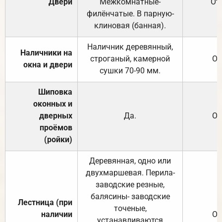
Двери
Межкомнатные-
От
филёнчатые. В парную-
клиновая (банная).
Наличник деревянный,
Наличники на
строганый, камерной
От
окна и двери
сушки 70-90 мм.
Шиповка
оконных и
дверных
Да.
От
проёмов
(ройки)
Деревянная, одно или
двухмаршевая. Перила-
заводские резные,
балясины- заводские
Лестница (при
точеные,
наличии
От
устанавливаются