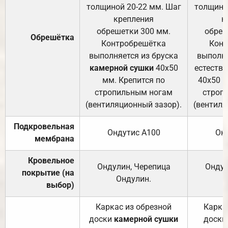
толщиной 20-22 мм. Шаг
толщино
крепления
к
обрешетки 300 мм.
обреш
Обрешётка
Контробрешётка
Конт
выполняется из бруска
выполня
камерной сушки
40х50
естеств
мм. Крепится по
40х50 м
стропильным ногам
строп
(вентиляционный зазор).
(вентиля
Подкровельная
Ондутис А100
Он
мембрана
Кровельное
Ондулин, Черепица
Ондул
покрытие (на
Ондулин.
выбор)
Каркас из обрезной
Карка
доски
камерной сушки
доски