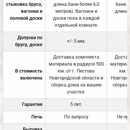
стыковка бруса,
длина бани более 6,0
бани (
вагонки и
метров). Вагонки и
длина 
половой доски
доски пола в каждой
отдельной комнате.
Допуски по
+/- 5 мм.
брусу, доске
Доставка комплекта
Достав
материала в радиусе 500
материал
В стоимость
км. от г. Пестова
км. 
включена
Новгородской области и
Новгоро
сборка дома на вашем
сборка
участке.
Гарантия
5 лет.
Печь
По запросу
Не пр
Бытовка