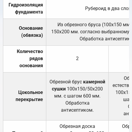
Гидроизоляция
Рубероид в два слоя
фундамента
Из обрезного бруса (100х150 мм.
Основание
150х200 мм. согласно выбранному с
(обвязка)
Обработка антисептик
Количество
рядов
2
основания
Обр
Обрезной брус
камерной
естеств
сушки
100х150/50х200
Цокольное
100х15
мм. с шагом 600 мм.
перекрытие
шаг
Обработка
О
антисептиком.
ант
Обрезная доска
Обр