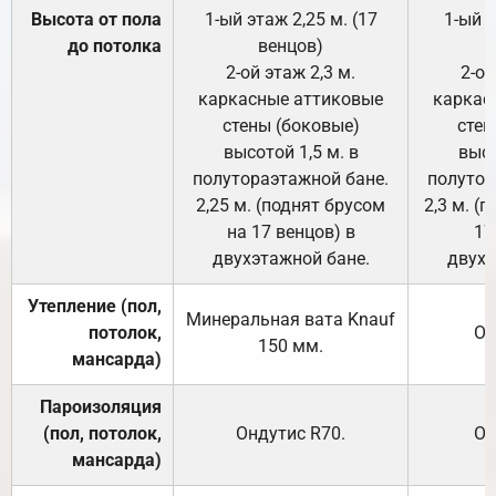
Высота от пола
1-ый этаж 2,25 м. (17
1-ый э
до потолка
венцов)
2-ой этаж 2,3 м.
2-ой
каркасные аттиковые
каркас
стены (боковые)
стен
высотой 1,5 м. в
высо
полутораэтажной бане.
полутор
2,25 м. (поднят брусом
2,3 м. (
на 17 венцов) в
17
двухэтажной бане.
двухэ
Утепление (пол,
Минеральная вата
Knauf
потолок,
От
150
мм.
мансарда)
Пароизоляция
(пол, потолок,
Ондутис
R70
.
От
мансарда)