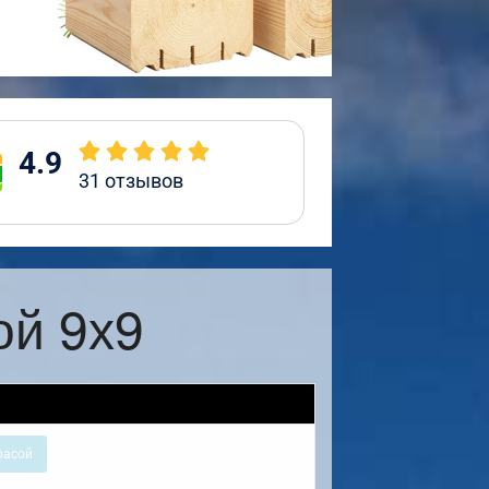
4.9
31
отзывов
ой 9х9
расой