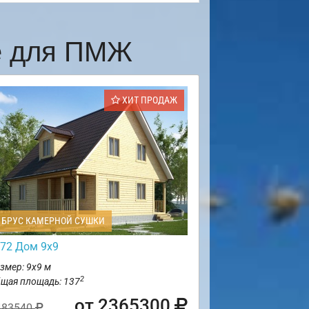
е для ПМЖ
ХИТ ПРОДАЖ
БРУС КАМЕРНОЙ СУШКИ
72 Дом 9х9
змер: 9х9 м
2
щая площадь: 137
от 2365300
483540