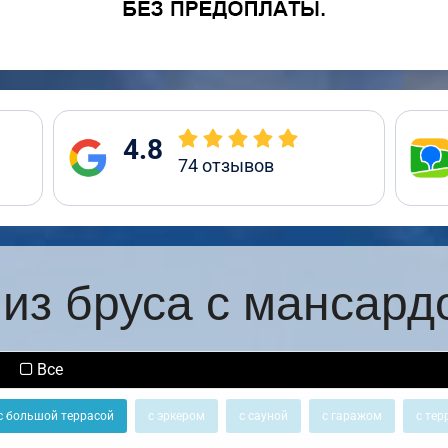
4.8
74
отзывов
из бруса с мансард
Все
с большой террасой
с эркером
с сауной
с гаражом
с тер