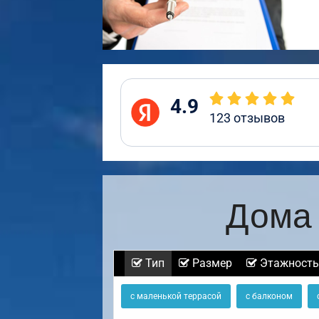
4.9
123
отзывов
Дома 
Тип
Размер
Этажность
с маленькой террасой
с балконом