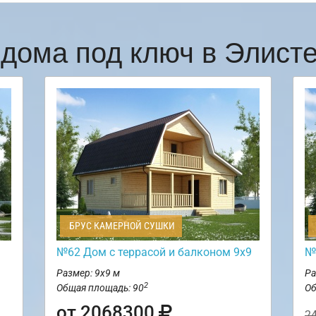
дома под ключ в Элист
БРУС КАМЕРНОЙ СУШКИ
№62 Дом c террасой и балконом 9х9
№
Размер: 9х9 м
Ра
2
Общая площадь: 90
Об
от 2068300
2