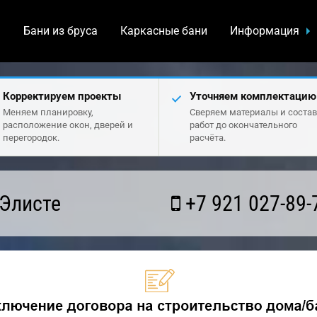
а
Бани из бруса
Каркасные бани
Информация
Корректируем проекты
Уточняем комплектацию
Меняем планировку,
Сверяем материалы и состав
расположение окон, дверей и
работ до окончательного
перегородок.
расчёта.
 Элисте
+7 921 027-89-