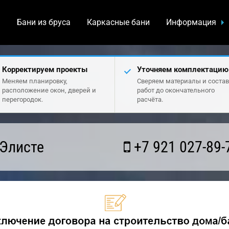
а
Бани из бруса
Каркасные бани
Информация
Корректируем проекты
Уточняем комплектацию
Меняем планировку,
Сверяем материалы и состав
расположение окон, дверей и
работ до окончательного
перегородок.
расчёта.
 Элисте
+7 921 027-89-