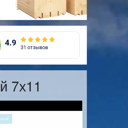
4.9
31
отзывов
й 7х11
расой