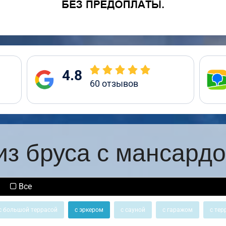
4.8
60
отзывов
из бруса с мансардо
Все
с большой террасой
с эркером
с сауной
с гаражом
с тер