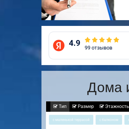
4.9
99
отзывов
Дома 
Тип
Размер
Этажность
с маленькой террасой
с балконом