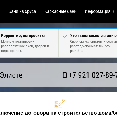
а
Бани из бруса
Каркасные бани
Информация
Корректируем проекты
Уточняем комплектацию
Меняем планировку,
Сверяем материалы и состав
расположение окон, дверей и
работ до окончательного
перегородок.
расчёта.
 Элисте
+7 921 027-89-