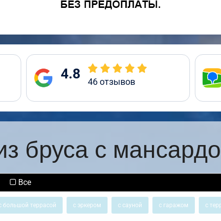
4.8
46
отзывов
из бруса с мансардо
Все
с большой террасой
с эркером
с сауной
с гаражом
с тер