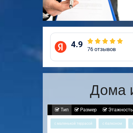
4.9
76
отзывов
Дома 
Тип
Размер
Этажность
с маленькой террасой
с балконом