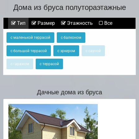
Дома из бруса полутораэтажные
Тип
Размер
Этажность
Все
с маленькой террасой
с балконом
с большой террасой
с эркером
с сауной
с гаражом
с террасой
Дачные дома из бруса