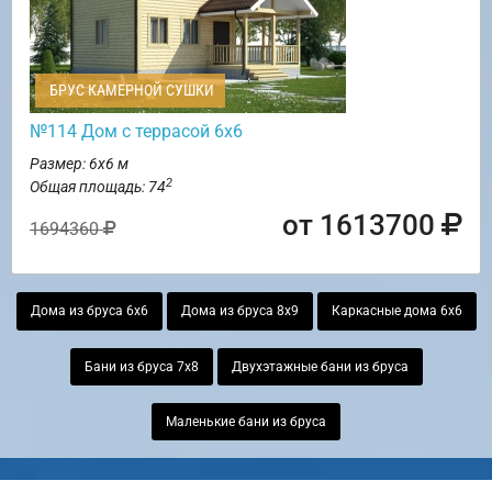
БРУС КАМЕРНОЙ СУШКИ
№114 Дом с террасой 6х6
Размер: 6х6 м
2
Общая площадь: 74
от 1613700
1694360
Дома из бруса 6х6
Дома из бруса 8х9
Каркасные дома 6х6
Бани из бруса 7х8
Двухэтажные бани из бруса
Маленькие бани из бруса