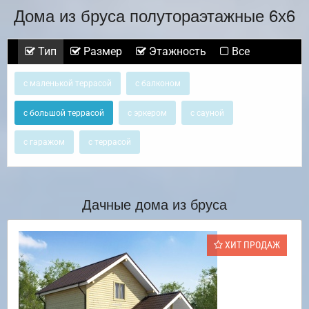
Дома из бруса полутораэтажные 6х6
Тип
Размер
Этажность
Все
с маленькой террасой
с балконом
с большой террасой
с эркером
с сауной
с гаражом
с террасой
Дачные дома из бруса
ХИТ ПРОДАЖ