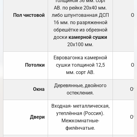
толщиной 36 мм. сорт
АВ. по рейке 20х40 мм.
Пол чистовой
либо шпунтованная ДСП
От
16 мм. по разряженной
обрешётке из обрезной
доски
камерной сушки
20х100 мм.
Евровагонка камерной
Потолки
сушки толщиной 12,5
От
мм. сорт АВ.
Деревянные, двойного
Окна
От
остекления.
Входная- металлическая,
утеплённая (Россия).
Двери
От
Межкомнатные-
филёнчатые.