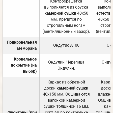
Контробрешётка
Конт
выполняется из бруска
выполня
камерной сушки
40х50
естеств
мм. Крепится по
40х50 м
стропильным ногам
строп
(вентиляционный зазор).
(вентиля
Подкровельная
Ондутис А100
Он
мембрана
Кровельное
Ондулин, Черепица
Ондул
покрытие (на
Ондулин.
выбор)
Каркас из обрезной
Карка
доски
камерной сушки
доски
40х150 мм. Обшиваются
влажно
вагонкой камерной
Обшива
сушки толщиной 16 мм.
каме
Фронтоны (при
сорт АВ по контррейке
толщиной