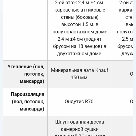
2-ой этаж 2,4 м ±4 см.
2-ой эт
каркасные аттиковые
каркас
стены (боковые)
стен
высотой 1,5 м. в
высо
полутораэтажном доме
полутор
2,4 м ±4 см (поднят
2,5 м 
брусом на 18 венцов) в
брусом 
двухэтажном доме.
двухэ
Утепление (пол,
Минеральная вата
Knauf
потолок,
От
150
мм.
мансарда)
Пароизоляция
(пол, потолок,
Ондутис
R70
.
От
мансарда)
Шпунтованная доска
камерной сушки