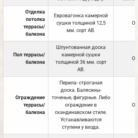
Отделка
Евровагонка камерной
потолка
сушки толщиной 12,5
От
террасы/
мм. сорт АВ.
балкона
Шпунтованная доска
Пол террасы/
камерной сушки
От
балкона
толщиной 36 мм. сорт
АВ.
Перила- строганая
доска. Балясины-
Ограждение
точеные, фигурные. Либо
террасы/
ограждение в
От
балкона
скандинавском стиле.
Устанавливаются
ступени у входа.