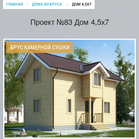
ГЛАВНАЯ
ДОМА ИЗ БРУСА
CURRENT:
ДОМ 4,5Х7
Проект №83 Дом 4,5х7
БРУС КАМЕРНОЙ СУШКИ