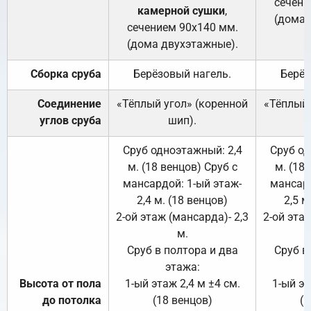
сечени
камерной сушки
,
(дома 
сечением 90х140 мм.
(дома двухэтажные).
Сборка сруба
Берёзовый нагель.
Берёз
Соединение
«Тёплый угол» (коренной
«Тёплый 
углов сруба
шип).
Сруб одноэтажный: 2,4
Сруб од
м. (18 венцов) Сруб с
м. (18
мансардой: 1-ый этаж-
мансард
2,4 м. (18 венцов)
2,5 м
2-ой этаж (мансарда)- 2,3
2-ой этаж
м.
Сруб в полтора и два
Сруб в
этажа:
Высота от пола
1-ый этаж 2,4 м ±4 см.
1-ый эт
до потолка
(18 венцов)
(1