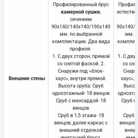
Профилированный брус
Профили
камерной сушки
,
естестве
сечением
с
90х140/140х140/190х140
90х140/
мм. по выбранной
мм. 
комплектации. Два вида
комплек
профиля:
п
1. С двух сторон, прямой
1. С дву
со снятой фаской. 2.
со сня
Снаружи под «блок-
Снару
Внешние стены
хаус», внутри прямой.
хаус», 
Высота сруба: Сруб
Высот
одноэтажный- 18 венцов
одноэта
Сруб с мансардой- 18
Сруб с
венцов
Сруб в 1,5 этажа- 18
Сруб в
венцов, далее каркас с
венцов,
внешней отделкой
внеш
имитацией бруса.
имит