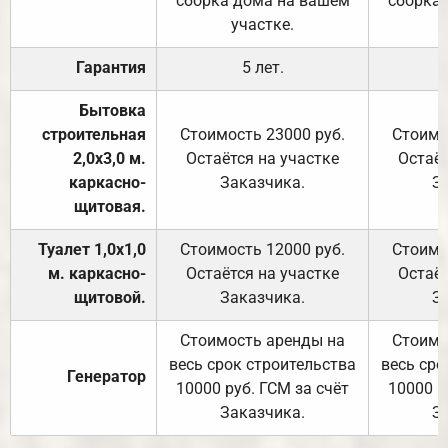
сборка дома на вашем
сборка
участке.
Гарантия
5 лет.
Бытовка
строительная
Стоимость 23000 руб.
Стоимо
2,0х3,0 м.
Остаётся на участке
Остаёт
каркасно-
Заказчика.
З
щитовая.
Туалет 1,0х1,0
Стоимость 12000 руб.
Стоимо
м. каркасно-
Остаётся на участке
Остаёт
щитовой.
Заказчика.
З
Стоимость аренды на
Стоимо
весь срок строительства
весь сро
Генератор
10000 руб. ГСМ за счёт
10000 р
Заказчика.
З