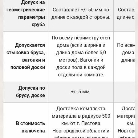
Допуск на
геометрические
Составляет +/- 50 мм по
Составля
параметры
длине с каждой стороны.
длине с 
сруба
По всему периметру стен
Допускается
дома (если ширина и
По всему
стыковка бруса,
длина дома более 6,0
дома (
вагонки и
метров). Вагонки и
длина 
половой доски
доски пола в каждой
отдельной комнате.
Допуски по
+/- 5 мм.
брусу, доске
Доставка комплекта
Достав
материала в радиусе 500
материал
В стоимость
км. от г. Пестова
км. 
включена
Новгородской области и
Новгоро