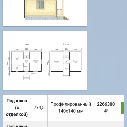
Под ключ
Профилированный
2266300
(с
7х4,5
140х140 мм
отделкой)
Под ключ