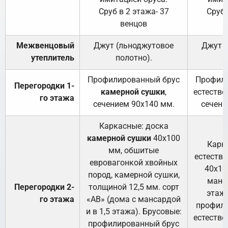
Сруб в 2 этажа- 37
Сруб 
венцов
Межвенцовый
Джут (льноджутовое
Джут 
утеплитель
полотно).
п
Профилированный брус
Профили
Перегородки 1-
камерной сушки
,
естестве
го этажа
сечением 90х140 мм.
сечени
Каркасные: доска
камерной сушки
40х100
Карк
мм, обшитые
естеств
евровагонкой хвойных
40х10
пород, камерной сушки,
манса
Перегородки 2-
толщиной 12,5 мм. сорт
этажа
го этажа
«АВ» (дома с мансардой
профили
и в 1,5 этажа). Брусовые:
естестве
профилированный брус