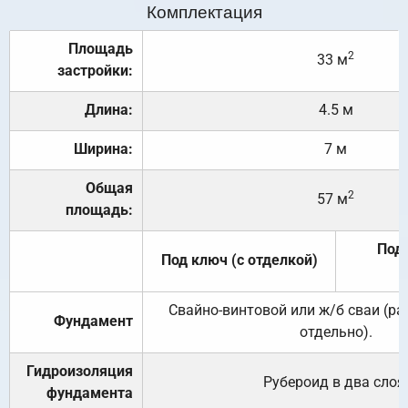
Комплектация
Площадь
2
33 м
застройки:
Длина:
4.5 м
Ширина:
7 м
Общая
2
57 м
площадь:
Под 
Под ключ (с отделкой)
Свайно-винтовой или ж/б сваи (р
Фундамент
отдельно).
Гидроизоляция
Рубероид в два слоя
фундамента