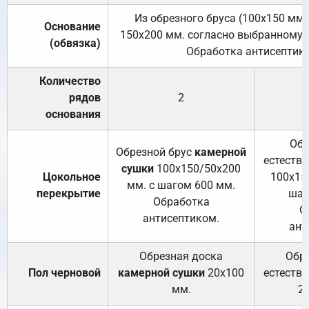
Из обрезного бруса (100х150 мм.
Основание
150х200 мм. согласно выбранному с
(обвязка)
Обработка антисептик
Количество
рядов
2
основания
Обр
Обрезной брус
камерной
естеств
сушки
100х150/50х200
Цокольное
100х15
мм. с шагом 600 мм.
перекрытие
шаг
Обработка
О
антисептиком.
ант
Обрезная доска
Обр
Пол черновой
камерной сушки
20х100
естеств
мм.
2