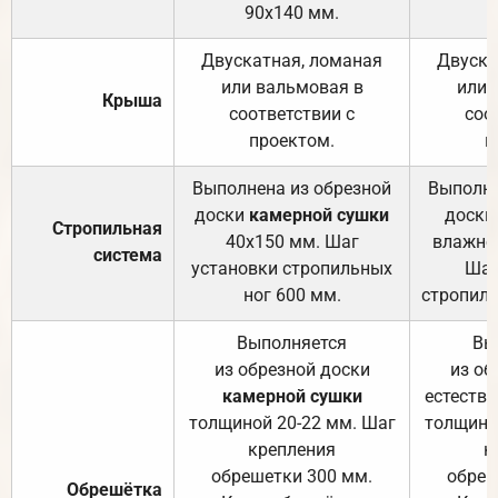
90х140 мм.
Двускатная, ломаная
Двуска
или вальмовая в
или 
Крыша
соответствии с
соо
проектом.
п
Выполнена из обрезной
Выполне
доски
камерной сушки
доски
Стропильная
40х150 мм. Шаг
влажно
система
установки стропильных
Шаг
ног 600 мм.
стропиль
Выполняется
Вы
из обрезной доски
из об
камерной сушки
естеств
толщиной 20-22 мм. Шаг
толщино
крепления
к
обрешетки 300 мм.
обреш
Обрешётка