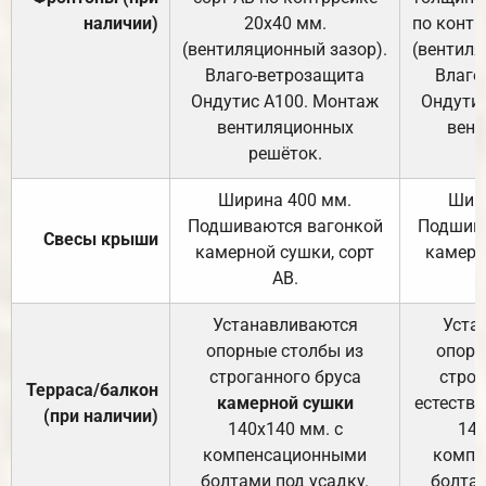
наличии)
20х40 мм.
по контр
(вентиляционный зазор).
(вентиля
Влаго-ветрозащита
Влаго
Ондутис А100. Монтаж
Ондути
вентиляционных
вент
решёток.
Ширина 400 мм.
Шир
Подшиваются вагонкой
Подшива
Свесы крыши
камерной сушки, сорт
камерн
АВ.
Устанавливаются
Уста
опорные столбы из
опорн
строганного бруса
строг
Терраса/балкон
камерной сушки
естеств
(при наличии)
140х140 мм. с
140
компенсационными
компе
болтами под усадку.
болтам