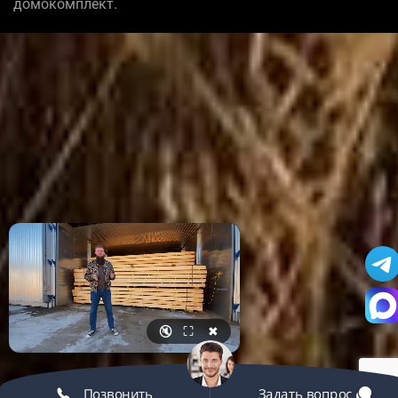
домокомплект.
🔇
⛶
✖
Позвонить
Задать вопрос