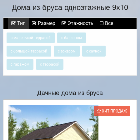
Дома из бруса одноэтажные 9х10
Тип
Размер
Этажность
Все
с маленькой террасой
с балконом
с большой террасой
с эркером
с сауной
с гаражом
с террасой
Дачные дома из бруса
ХИТ ПРОДАЖ