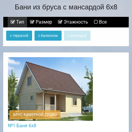
Бани из бруса с мансардой 6х8
Тип
Размер
Этажность
Все
с террасой
с балконом
с верандой
БРУС КАМЕРНОЙ СУШКИ
№1 Баня 6х8