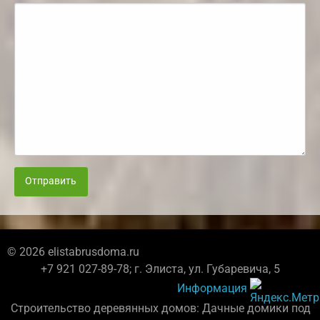
Отправить
© 2026 elistabrusdoma.ru
+7 921 027-89-78; г. Элиста, ул. Губаревича, 5
Информация
Строительство деревянных домов: Дачные домики под