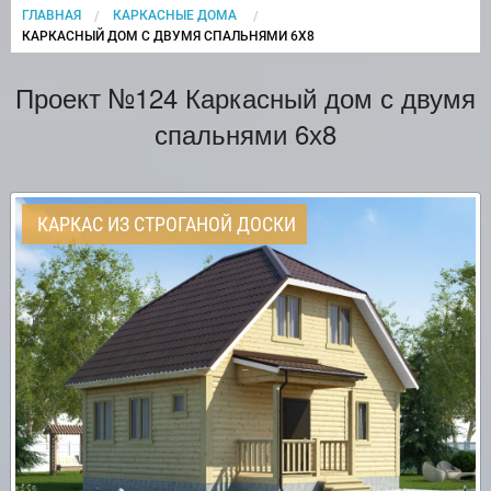
ГЛАВНАЯ
КАРКАСНЫЕ ДОМА
CURRENT:
КАРКАСНЫЙ ДОМ С ДВУМЯ СПАЛЬНЯМИ 6Х8
Проект №124 Каркасный дом с двумя
спальнями 6х8
КАРКАС ИЗ СТРОГАНОЙ ДОСКИ