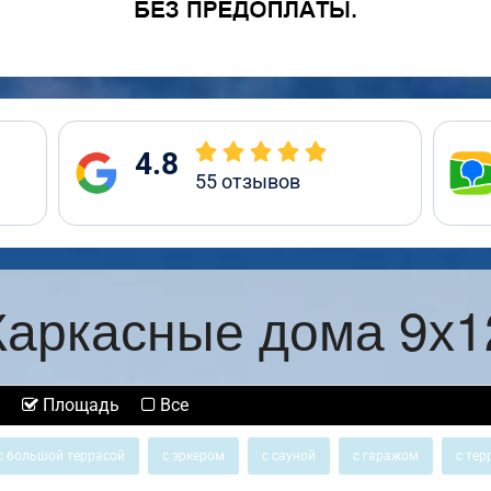
4.8
55
отзывов
Каркасные дома 9х1
Площадь
Все
с большой террасой
с эркером
с сауной
с гаражом
с тер