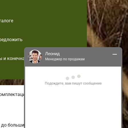
талоге
предложить
Леонид
ы и конечная
Менеджер по продажам
Здравствуйте! Я могу 
проконсультировать Вас по нашим 
акциям и проектам.
Только что
омплектации частных
 до больших коттеджей.