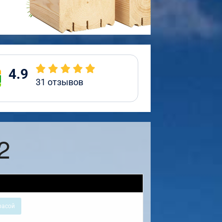
4.9
31
отзывов
2
расой