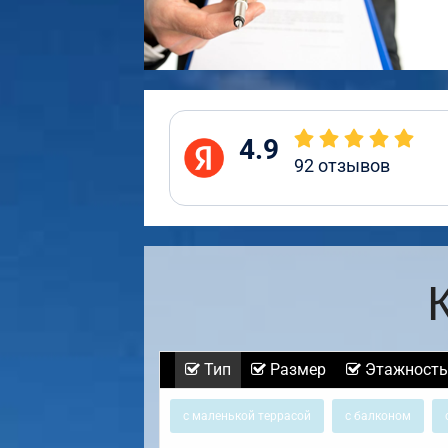
4.9
92
отзывов
Тип
Размер
Этажность
с маленькой террасой
с балконом