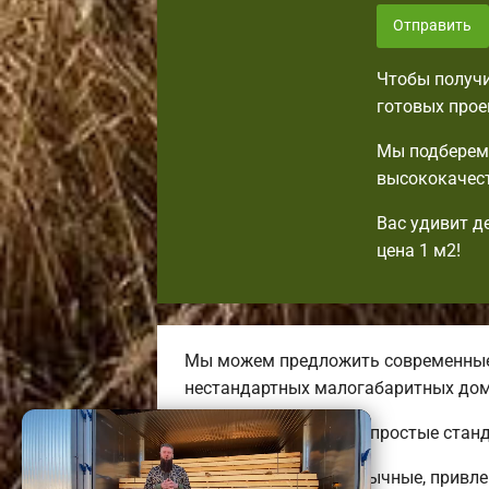
Отправить
Чтобы получи
готовых прое
Мы подберем 
высококачест
Вас удивит д
цена 1 м2!
Мы можем предложить современные 
нестандартных малогабаритных дом
Тут вы сможете найти простые стан
Строим удобные, необычные, привле