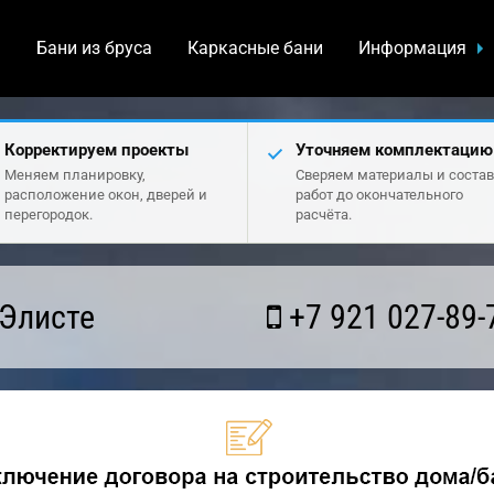
а
Бани из бруса
Каркасные бани
Информация
Корректируем проекты
Уточняем комплектацию
Меняем планировку,
Сверяем материалы и состав
расположение окон, дверей и
работ до окончательного
перегородок.
расчёта.
 Элисте
+7 921 027-89-