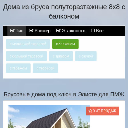
Дома из бруса полутораэтажные 8х8 с
балконом
Тип
Размер
Этажность
Все
с маленькой террасой
с балконом
с большой террасой
с эркером
с сауной
с гаражом
с террасой
Брусовые дома под ключ в Элисте для ПМЖ
ХИТ ПРОДАЖ