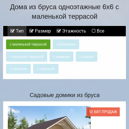
Дома из бруса одноэтажные 6х6 с
маленькой террасой
Тип
Размер
Этажность
Все
с маленькой террасой
с балконом
с большой террасой
с эркером
с сауной
с гаражом
с террасой
Садовые домики из бруса
ХИТ ПРОДАЖ