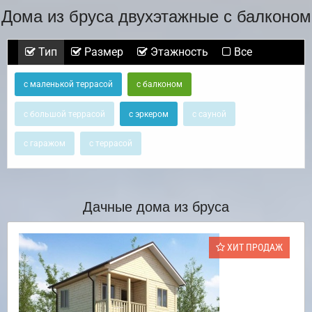
Дома из бруса двухэтажные с балконом
Тип
Размер
Этажность
Все
с маленькой террасой
с балконом
с большой террасой
с эркером
с сауной
с гаражом
с террасой
Дачные дома из бруса
ХИТ ПРОДАЖ