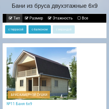
Бани из бруса двухэтажные 6х9
Тип
Размер
Этажность
Все
с террасой
с балконом
с верандой
БРУС КАМЕРНОЙ СУШКИ
№11 Баня 6х9