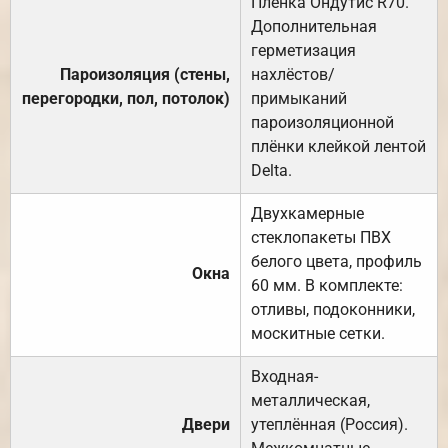
Плёнка Ондутис R70.
Дополнительная
герметизация
Пароизоляция (стены,
нахлёстов/
перегородки, пол, потолок)
примыканий
пароизоляционной
плёнки клейкой лентой
Delta.
Двухкамерные
стеклопакеты ПВХ
белого цвета, профиль
Окна
60 мм. В комплекте:
отливы, подоконники,
москитные сетки.
Входная-
металлическая,
Двери
утеплённая (Россия).