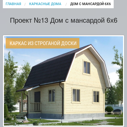
ГЛАВНАЯ
КАРКАСНЫЕ ДОМА
CURRENT:
ДОМ С МАНСАРДОЙ 6Х6
Проект №13 Дом с мансардой 6х6
КАРКАС ИЗ СТРОГАНОЙ ДОСКИ