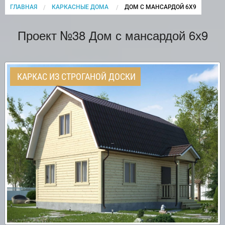
ГЛАВНАЯ
КАРКАСНЫЕ ДОМА
CURRENT:
ДОМ С МАНСАРДОЙ 6Х9
Проект №38 Дом с мансардой 6х9
КАРКАС ИЗ СТРОГАНОЙ ДОСКИ