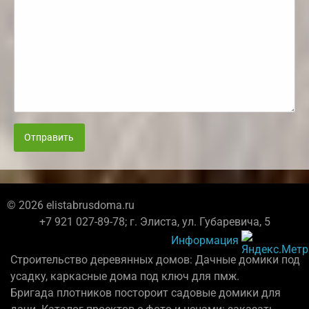
Отправить
© 2026 elistabrusdoma.ru
+7 921 027-89-78; г. Элиста, ул. Губаревича, 5
Информация
Строительство деревянных домов: Дачные домики под
усадку, каркасные дома под ключ для пмж.
Бригада плотников постороит садовые домики для