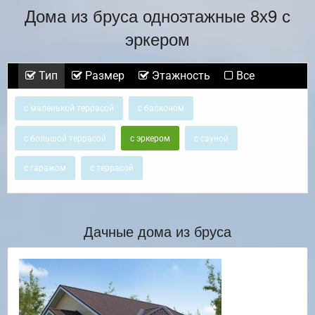
Дома из бруса одноэтажные 8х9 с
эркером
Тип
Размер
Этажность
Все
с маленькой террасой
с балконом
с большой террасой
с эркером
с сауной
с гаражом
с террасой
Дачные дома из бруса